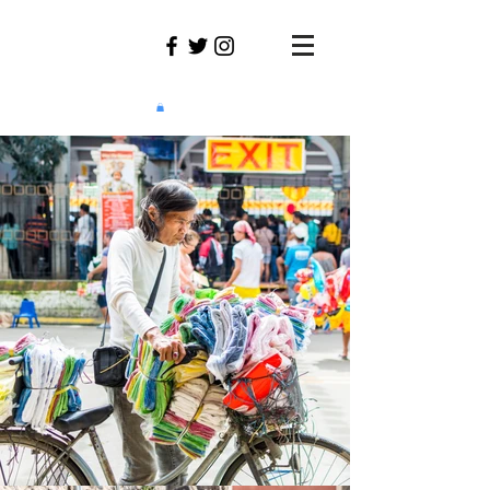
Jonathan
REvzan